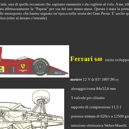
iale, una di quelle occasioni che capitano raramente e da cogliere al volo. A me, tifo
ata affettuosamente la “Papera” per via del suo strano muso. Questa è stata la pri
lle monoposto che hanno segnato un’epoca nella storia dei Gran Premi. E' anche qu
lesi (oltre al denaro s’intende).
Ferrari
640
inizio sviluppo
motore
12 V di 65° 3497,96 cc
alesaggio/corsa 84x52,6 mm
5 valvole per cilindro
rapporto di compressione 11,5:1
potenza stimata di 620cv a 12500 gir
iniezione elettronica Weber-Marelli