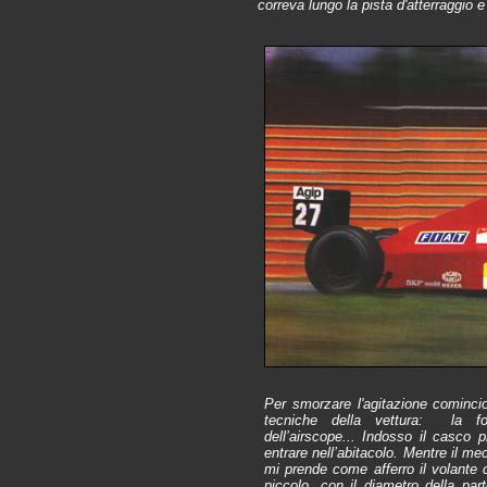
correva lungo la pista d'atterraggio 
Per smorzare l'agitazione comincio
tecniche della vettura: la f
dell’airscope... Indosso il casco 
entrare nell’abitacolo. Mentre il m
mi prende come afferro il volante 
piccolo, con il diametro della par