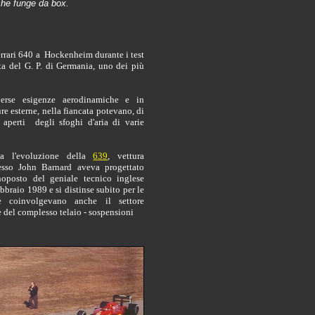
 che funge da box.
rrari 640 a Hockenheim durante i test
ta del G. P. di Germania, uno dei più
erse esigenze aerodinamiche e in
re esterne, nella fiancata potevano, di
e aperti degli sfoghi d'aria di varie
va l'evoluzione della
639
, vettura
tesso John Barnard aveva progettato
oposto del geniale tecnico inglese
bbraio 1989 e si distinse subito per le
e coinvolgevano anche il settore
 del complesso telaio - sospensioni