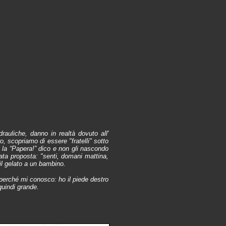
auliche, danno in realtà dovuto all'
o, scopriamo di essere "fratelli" sotto
 la “Papera!” dico e non gli nascondo
erata proposta: "senti, domani mattina,
 il gelato a un bambino.
 perché mi conosco: ho il piede destro
quindi grande.