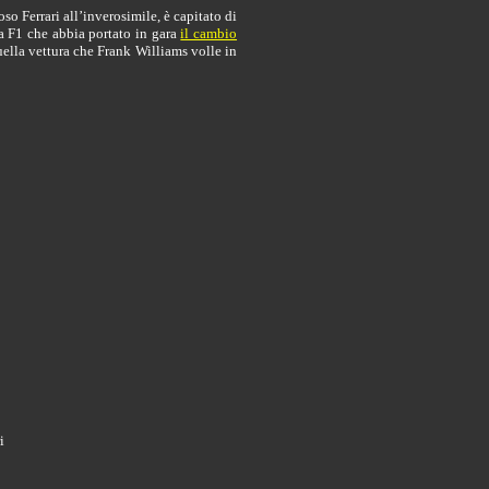
so Ferrari all’inverosimile, è capitato di
ma F1 che abbia portato in gara
il cambio
ella vettura che Frank Williams volle in
i