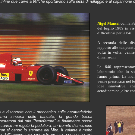
e infine due curve a 90°che riportavano sulla pista di rullaggio e al capannone
Nigel Mansel
con la Fe
del luglio 1989 in vis
difficoltosi per la 640.
A seconda delle div
rapporto alle temperatu
volta in volta, venir
dimensioni
La 640 rappresenta
laboratorio che lo s
l'anno prima. La mon
venne presentata nel fe
idee innovative, ch
aerodinamico, oltre che
 a discorrere con il meccanico sulle caratteristiche
orma sinuosa delle fiancate, la grande bocca
prestatomi dal mio "benefattore" e finalmente posso
eccanico mi regola la pedaliera, un tremito d’emozione
con al centro lo stemma del Mito. Il volante è molto
te dell’impugnatura piuttosto grosso, segno che era