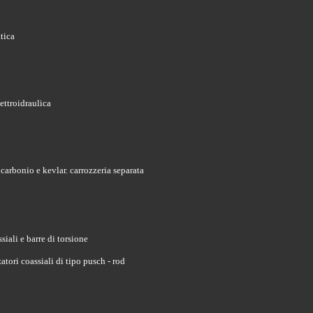
tica
ettroidraulica
carbonio e kevlar. carrozzeria separata
ali e barre di torsione
tori coassiali di tipo pusch - rod