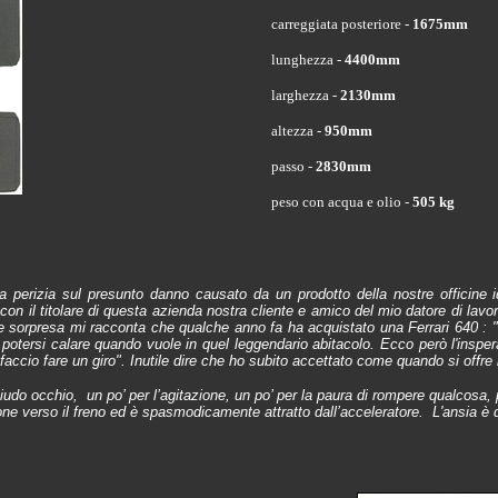
carreggiata posteriore -
1675mm
lunghezza -
4400mm
larghezza -
2130mm
altezza -
950mm
passo -
2830mm
peso con acqua e olio -
505 kg
perizia sul presunto danno causato da un prodotto della nostre officine idr
 con il titolare di questa azienda nostra cliente e amico del mio datore di lavor
 sorpresa mi racconta che qualche anno fa ha acquistato una Ferrari 640 : "
 di potersi calare quando vuole in quel leggendario abitacolo. Ecco però l'insp
i faccio fare un giro". Inutile dire che ho subito accettato come quando si offre
iudo occhio, un po’ per l’agitazione, un po’ per la paura di rompere qualcosa,
ne verso il freno ed è spasmodicamente attratto dall’acceleratore. L'ansia è 