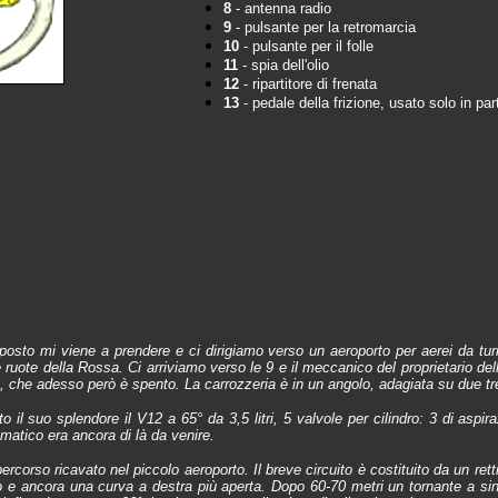
8
- antenna rad
9
- pulsante per la retromarcia
10
- pulsante per il folle
11
- spia dell'olio
12
- ripartitore di frenata
13
- pedale della frizione, usato solo in pa
noposto mi viene a prendere e ci dirigiamo verso un aeroporto per aerei da tu
 ruote della Rossa. Ci arriviamo verso le 9 e il meccanico del proprietario de
e, che adesso però è spento. La carrozzeria è in un angolo, adagiata su due tr
o il suo splendore il V12 a 65° da 3,5 litri, 5 valvole per cilindro: 3 di aspir
umatico era ancora di là da venire.
ercorso ricavato nel piccolo aeroporto. Il breve circuito è costituito da un rett
eo e ancora una curva a destra più aperta. Dopo 60-70 metri un tornante a sini