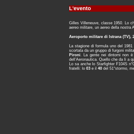
L'evento
Gilles Villeneuve, classe 1950. Lo ch
aereo militare, un aereo della nostra 
Aeroporto militare di Istrana (TV),
La stagione di formula uno del 1981
scortata da un gruppo di furgoni milit
Pironi
. La gente nei dintorni non è
dell’Aeronautica. Quello che da lì a qu
Lo sa anche lo Starfighter F104S n°
fratelli: lo
03
e il
40
del 51°stormo, me