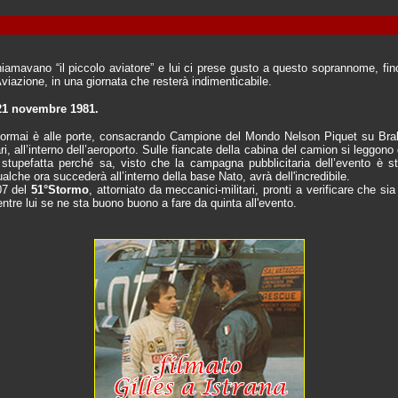
iamavano “il piccolo aviatore” e lui ci prese gusto a questo soprannome, fin
Aviazione, in una giornata che resterà indimenticabile.
 21 novembre 1981.
 ormai è alle porte, consacrando Campione del Mondo Nelson Piquet su Brab
ari, all’interno dell’aeroporto. Sulle fiancate della cabina del camion si leggon
 stupefatta perché sa, visto che la campagna pubblicitaria dell’evento è st
alche ora succederà all’interno della base Nato, avrà dell'incredibile.
07 del
51°Stormo
, attorniato da meccanici-militari, pronti a verificare che si
ntre lui se ne sta buono buono a fare da quinta all'evento.