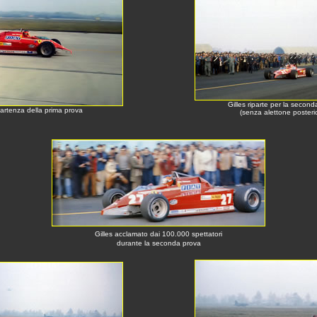
Gilles riparte per la second
artenza della prima prova
(senza alettone posteri
Gilles acclamato dai 100.000 spettatori
durante la seconda prova