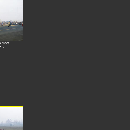
a prova
ore)