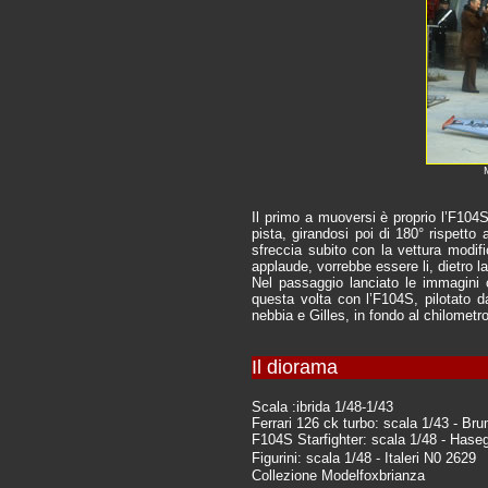
Il primo a muoversi è proprio l’F104
pista, girandosi poi di 180° rispetto 
sfreccia subito con la vettura modifi
applaude, vorrebbe essere li, dietro l
Nel passaggio lanciato le immagini 
questa volta con l’F104S, pilotato d
nebbia e Gilles, in fondo al chilometro
Il diorama
Scala :ibrida 1/48-1/43
Ferrari 126 ck turbo: scala 1/43 - B
F104S Starfighter: scala 1/48 - Hase
Figurini: scala 1/48 - Italeri N0 2629
Collezione Modelfoxbrianza