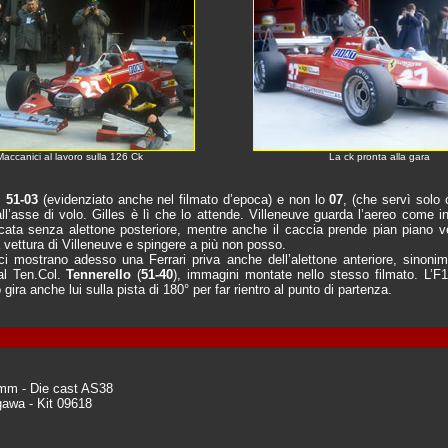
Maccanici al lavoro sulla 126 Ck
La ck pronta alla gara
S
51-03
(evidenziato anche nel filmato d’epoca) e non lo
07
, (che servì solo 
all’asse di volo. Gilles è lì che lo attende. Villeneuve guarda l’aereo come i
cata senza alettone posteriore, mentre anche il caccia prende pian piano veloc
a vettura di Villeneuve e spingere a più non posso.
ci mostrano adesso una Ferrari priva anche dell’alettone anteriore, sinoni
al Ten.Col.
Tennerello
(
51-40
), immagini montate nello stesso filmato. L’F
 gira anche lui sulla pista di 180° per far rientro al punto di partenza.
rumm - Die cast AS38
gawa - Kit 09618