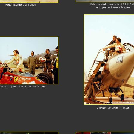
Gilles seduto davanti al 51-07 
Foto ricordo per i piloti
non parteciperà alla gara
les si prepara a salire in macchina
Villeneuve visita l'F104S