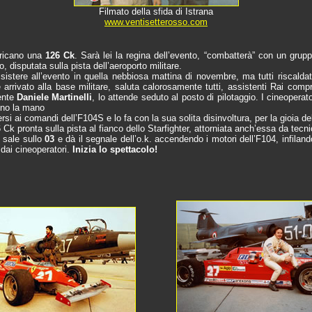
Filmato della sfida di Istrana
www.ventisetterosso.com
aricano una
126 Ck
. Sarà lei la regina dell’evento, “combatterà” con un gruppo
 disputata sulla pista dell’aeroporto militare.
stere all’evento in quella nebbiosa mattina di novembre, ma tutti riscaldati
e arrivato alla base militare, saluta calorosamente tutti, assistenti Rai compr
nente
Daniele Martinelli
, lo attende seduto al posto di pilotaggio. I cineoperat
gono la mano
si ai comandi dell’F104S e lo fa con la sua solita disinvoltura, per la gioia del
 Ck pronta sulla pista al fianco dello Starfighter, attorniata anch’essa da tecnici
i sale sullo
03
e dà il segnale dell’o.k. accendendo i motori dell’F104, infilan
 dai cineoperatori.
Inizia lo spettacolo!