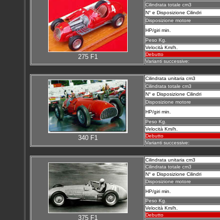
Cilindrata totale cm3
N° e Disposizione Cilindri
Disposizione motore
HP/giri min.
Peso Kg.
Velocità Km/h.
Debutto
275 F1
Varianti successive:
Cilindrata unitaria cm3
Cilindrata totale cm3
N° e Disposizione Cilindri
Disposizione motore
HP/giri min.
Peso Kg.
Velocità Km/h.
Debutto
340 F1
Varianti successive:
Cilindrata unitaria cm3
Cilindrata totale cm3
N° e Disposizione Cilindri
Disposizione motore
HP/giri min.
Peso Kg.
Velocità Km/h.
Debutto
375 F1