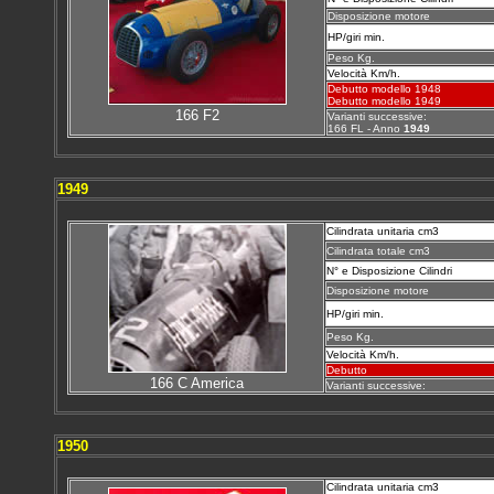
Disposizione motore
HP/giri min.
Peso Kg.
Velocità Km/h.
Debutto modello 1948
Debutto modello 1949
166 F2
Varianti successive:
166 FL - Anno
1949
1949
Cilindrata unitaria cm3
Cilindrata totale cm3
N° e Disposizione Cilindri
Disposizione motore
HP/giri min.
Peso Kg.
Velocità Km/h.
Debutto
1
66 C America
Varianti successive:
1950
Cilindrata unitaria cm3