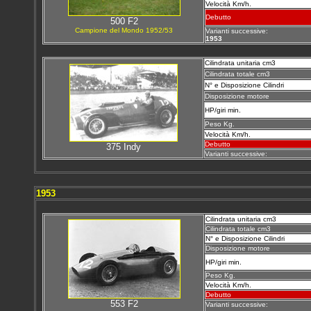
Velocità Km/h.
Debutto
500 F2
Campione del Mondo 1952/53
Varianti successive:
1953
Cilindrata unitaria cm3
Cilindrata totale cm3
N° e Disposizione Cilindri
Disposizione motore
HP/giri min.
Peso Kg.
Velocità Km/h.
Debutto
375 Indy
Varianti successive:
1953
Cilindrata unitaria cm3
Cilindrata totale cm3
N° e Disposizione Cilindri
Disposizione motore
HP/giri min.
Peso Kg.
Velocità Km/h.
Debutto
553 F2
Varianti successive: