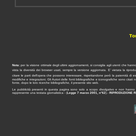
Nota:
per la visione ottimale degli ultimi aggiornamenti, si consiglia agli utenti che han
vista la diversità dei browser usati, sempre la versione aggiornata.
E' vietata la ripro
citare le parti dell'opera
che possono interessare, rispettandone però la paternità
di e
modifiche e integrazioni. Gli Autori delle fonti bibliografiche e iconografiche sono citati
fonte, dopo le loro ricerche bibliografiche, il presente sito web.
Le pubblicità presenti in questa pagina sono solo a scopo divulgativo e non hanno ca
rappresente una testata giornalistica - (
Legge 7 marzo 2001, n°62
).-
RIPRODUZIONE R