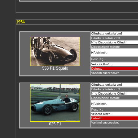
1954
Cilindrata unitaria cm3
Cilindrata totale cm3
N° e Disposizione Cilindri
Disposizione motore
HP/giri min.
Peso Kg.
Velocità Km/h.
553 F1 Squalo
Debutto
Varianti successive:
Cilindrata unitaria cm3
Cilindrata totale cm3
N° e Disposizione Cilindri
Disposizione motore
HP/giri min.
Peso Kg.
Velocità Km/h.
Debutto
Varianti successive:
625 F1