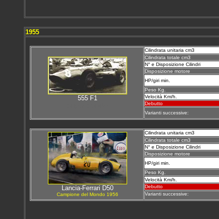
1955
Cilindrata unitaria cm3
Cilindrata totale cm3
N° e Disposizione Cilindri
Disposizione motore
HP/giri min.
Peso Kg.
Velocità Km/h.
555 F1
Debutto
Super Squalo
Varianti successive:
Cilindrata unitaria cm3
Cilindrata totale cm3
N° e Disposizione Cilindri
Disposizione motore
HP/giri min.
Peso Kg.
Velocità Km/h.
Debutto
L
ancia-Ferrari D50
Varianti successive:
Campione del Mondo 1956