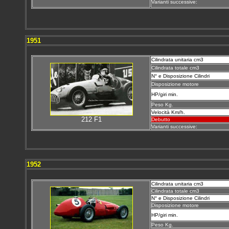
Varianti successive:
1951
Cilindrata unitaria cm3
Cilindrata totale cm3
N° e Disposizione Cilindri
Disposizione motore
HP/giri min.
Peso Kg.
Velocità Km/h.
212 F1
Debutto
Varianti successive:
1952
Cilindrata unitaria cm3
Cilindrata totale cm3
N° e Disposizione Cilindri
Disposizione motore
HP/giri min.
Peso Kg.