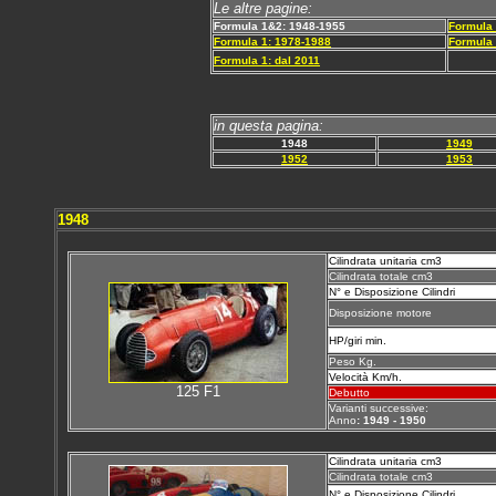
Le altre pagine:
Formula 1&2: 1948-1955
Formula
Formula 1: 1978-1988
Formula
Formula 1: dal 2011
in questa pagina:
1948
1949
1952
1953
1948
Cilindrata unitaria cm3
Cilindrata totale cm3
N° e Disposizione Cilindri
Disposizione motore
HP/giri min.
Peso Kg.
Velocità Km/h.
125 F1
Debutto
Varianti successive:
Anno
: 1949 - 1950
Cilindrata unitaria cm3
Cilindrata totale cm3
N° e Disposizione Cilindri