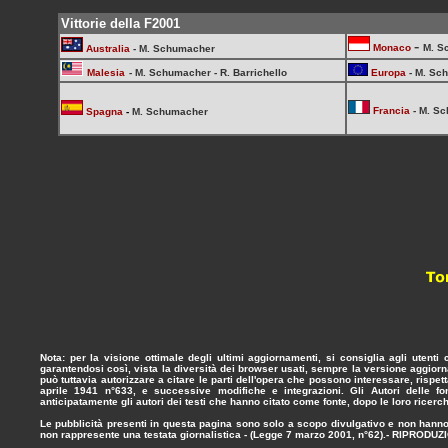
Vittorie della F2001
-
Monaco
M. S
Australia
- M. Schumacher
Malesia
- M. Schumacher - R. Barrichello
Europa
- M. Sc
Francia
-
M. S
Spagna
-
M. Schumacher
Nota:
per la visione ottimale degli ultimi aggiornamenti, si consiglia agli utenti
garantendosi così, vista la diversità dei browser usati, sempre la versione aggiorn
può tuttavia autorizzare a citare le parti dell'opera che possono interessare, rispe
aprile 1941 n°633,
e successive modifiche e integrazioni. Gli Autori delle fo
anticipatamente gli autori dei testi che hanno citato come fonte, dopo le loro ricerch
Le pubblicità presenti in questa pagina sono solo a scopo divulgativo e non hanno 
non rappresente una testata giornalistica - (
Legge 7 marzo 2001, n°62
).-
RIPRODUZI