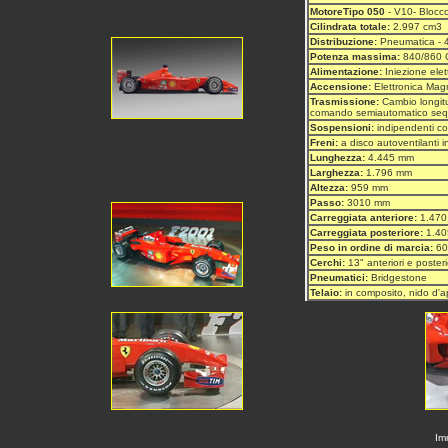
MotoreTipo 050
- V10- Blocco 
Cilindrata totale:
2.997 cm3
Distribuzione:
Pneumatica - 4
Potenza massima:
840/860 
Alimentazione:
Iniezione elet
Accensione:
Elettronica Magn
Trasmissione:
Cambio longitud
comando semiautomatico seque
Sospensioni:
indipendenti co
Freni:
a disco autoventilanti i
Lunghezza:
4.445 mm
Larghezza:
1.796 mm
Altezza:
959 mm
Passo:
3010 mm
Carreggiata anteriore:
1.470
Carreggiata posteriore:
1.40
Peso in ordine di marcia:
60
Cerchi:
13" anteriori e posteri
Pneumatici:
Bridgestone
Telaio:
in composito, nido d'a
Imm