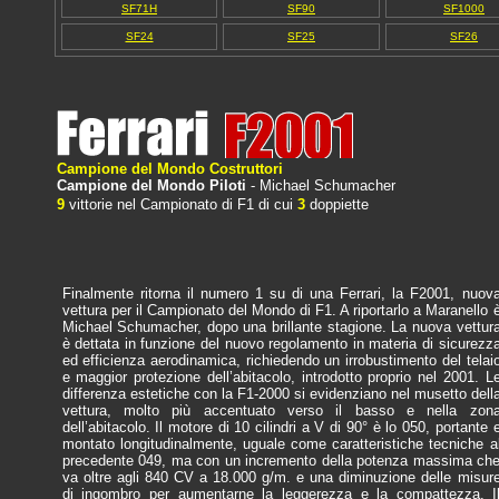
SF71H
SF90
SF1000
SF24
SF25
SF26
Campione del Mondo Costruttori
Campione del Mondo Piloti
- Michael Schumacher
9
vittorie nel Campionato di F1
di cui
3
doppiette
Finalmente ritorna il numero 1 su di una Ferrari, la F2001, nuov
vettura per il Campionato del Mondo di F1. A riportarlo a Maranello 
Michael Schumacher, dopo una brillante stagione. La nuova vettur
è dettata in funzione del nuovo regolamento in materia di sicurezz
ed efficienza aerodinamica, richiedendo un irrobustimento del telai
e maggior protezione dell’abitacolo, introdotto proprio nel 2001. L
differenza estetiche con la F1-2000 si evidenziano nel musetto dell
vettura, molto più accentuato verso il basso e nella zon
dell’abitacolo. Il motore di 10 cilindri a V di 90° è lo 050, portante 
montato longitudinalmente, uguale come caratteristiche tecniche a
precedente 049, ma con un incremento della potenza massima ch
va oltre agli 840 CV a 18.000 g/m. e una diminuzione delle misur
di ingombro per aumentarne la leggerezza e la compattezza. I