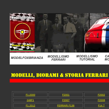
F1-2000
F2001
F2002
248F1
F2007
F2008
F1 2012
FERRARI F138
F14 T