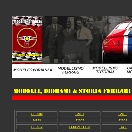
F1-2000
F2001
F2002
248F1
F2007
F2008
F1 2012
FERRARI F138
F14 T