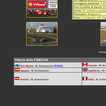
Carreggiata posteriore:
1.4
Peso in ordine di marcia:
60
Cerchi:
13" anteriori e posteri
Pneumatici:
Bridgestone
Telaio:
in composito, nido d'a
Immagi
Vittorie della F2003-GA
Canada -
M. S
San Marino -
M. Schumacher
(F2002)
Spagna
-
M. Schumacher
Inghilterra
-
R. 
Austria
-
M. Schumacher
Italia -
M. Schu