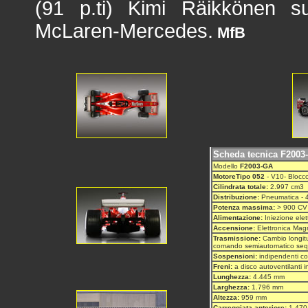
(91 p.ti) Kimi Räikkönen s
McLaren-Mercedes.
MfB
Scheda tecnica F2003
Modello
F2003-GA
MotoreTipo 052
- V10- Blocco 
Cilindrata totale:
2.997 cm3
Distribuzione:
Pneumatica - 4
Potenza massima:
> 900 CV
Alimentazione:
Iniezione elet
Accensione:
Elettronica Magne
Trasmissione:
Cambio longitu
comando semiautomatico seque
Sospensioni:
indipendenti co
Freni:
a disco autoventilanti i
Lunghezza:
4.445 mm
Larghezza:
1.796 mm
Altezza:
959 mm
Carreggiata anteriore:
1.470